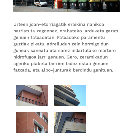
Urteen joan-etorriagatik eraikina nahikoa
narriatuta zegoenez, erabateko jarduketa garatu
genuen fatxadetan. Fatxadako paramentu
guztiak pikatu, adreiludun zein hormigoidun
guneak saneatu eta sarez indartutako mortero
hidrofugoa jarri genuen. Gero, zeramikadun
ageriko plaketa berrien bidez estali genuen
fatxada, eta albo-junturak berdindu genituen.