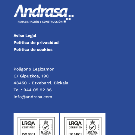
Aviso Legal
Política de privacidad
Política de cookies
Polígono Legizamon
C/ Gipuzkoa, 19C
48450 - Etxebarri, Bizkaia
Tel.: 944 05 92 86
info@andrasa.com