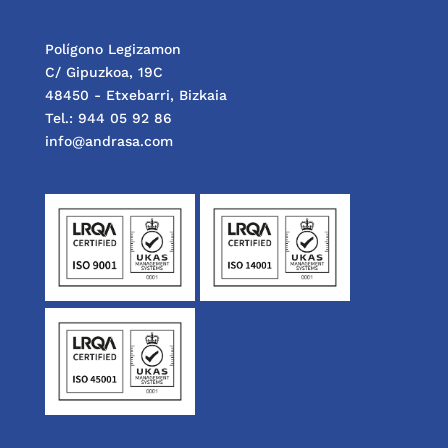
Polígono Legizamon
C/ Gipuzkoa, 19C
48450 - Etxebarri, Bizkaia
Tel.: 944 05 92 86
info@andrasa.com