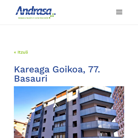
« Itzuli
Kareaga Goikoa, 77.
Basauri