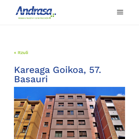
« Itzuli
Kareaga Goikoa, 57.
Basauri