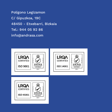
Polígono Legizamon
C/ Gipuzkoa, 19C
48450 - Etxebarri, Bizkaia
Tel.: 944 05 92 86
info@andrasa.com