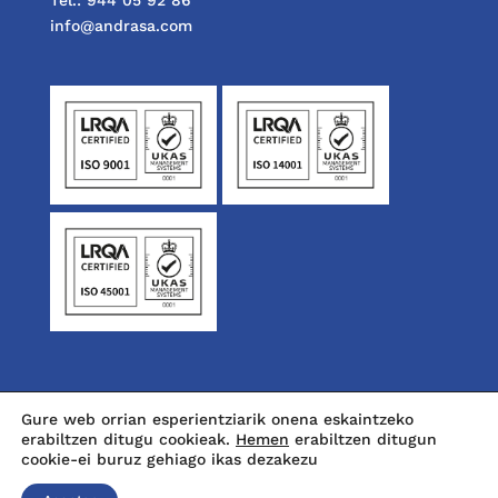
Tel.: 944 05 92 86
info@andrasa.com
Gure web orrian esperientziarik onena eskaintzeko
erabiltzen ditugu cookieak.
Hemen
erabiltzen ditugun
cookie-ei buruz gehiago ikas dezakezu