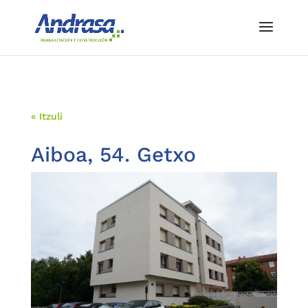
« Itzuli
Aiboa, 54. Getxo