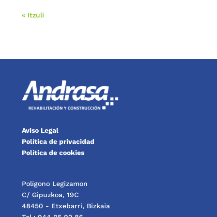
« Itzuli
Aviso Legal
Política de privacidad
Política de cookies
Polígono Legizamon
C/ Gipuzkoa, 19C
48450 - Etxebarri, Bizkaia