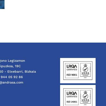
ígono Legizamon
ipuzkoa, 19C
0 - Etxebarri, Bizkaia
: 944 05 92 86
o@andrasa.com