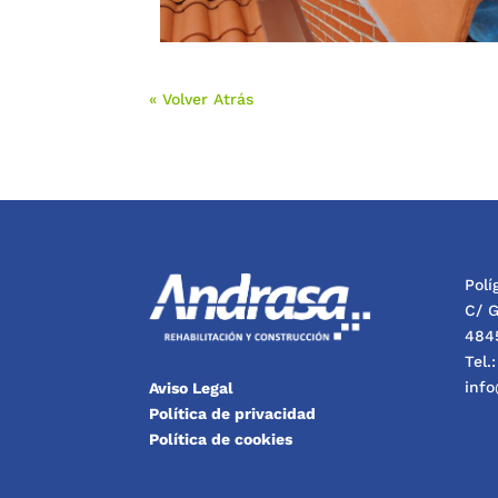
« Volver Atrás
Pol
C/ G
4845
Tel.
inf
Aviso Legal
Política de privacidad
Política de cookies