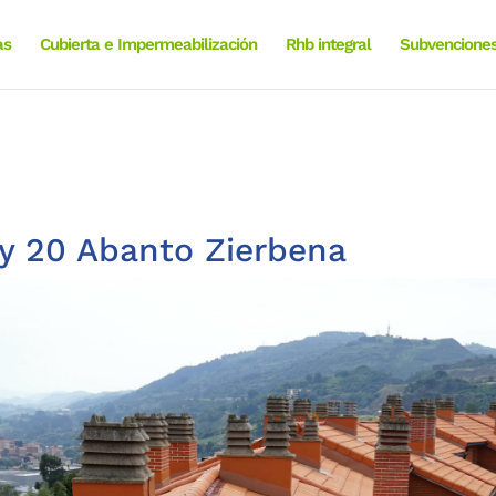
as
Cubierta e Impermeabilización
Rhb integral
Subvencione
8 y 20 Abanto Zierbena