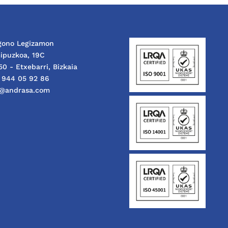
ígono Legizamon
ipuzkoa, 19C
0 - Etxebarri, Bizkaia
: 944 05 92 86
o@andrasa.com