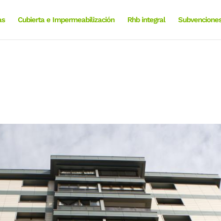
as
Cubierta e Impermeabilización
Rhb integral
Subvencione